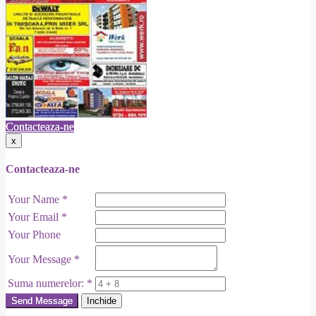
Contacteaza-ne
x
Contacteaza-ne
Your Name
*
Your Email
*
Your Phone
Your Message
*
Suma numerelor:
*
Send Message
Inchide