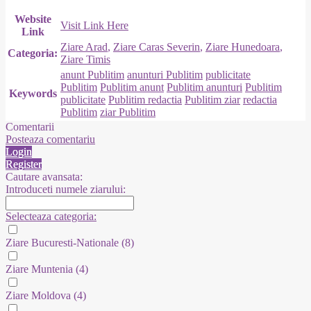
Website
Visit Link Here
Link
Ziare Arad
,
Ziare Caras Severin
,
Ziare Hunedoara
,
Categoria:
Ziare Timis
anunt Publitim
anunturi Publitim
publicitate
Publitim
Publitim anunt
Publitim anunturi
Publitim
Keywords
publicitate
Publitim redactia
Publitim ziar
redactia
Publitim
ziar Publitim
Comentarii
Posteaza comentariu
Login
Register
Cautare avansata:
Introduceti numele ziarului:
Selecteaza categoria:
Ziare Bucuresti-Nationale
(8)
Ziare Muntenia
(4)
Ziare Moldova
(4)