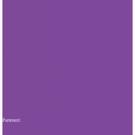
Publicitate Romania Libera
Anunturi Angajari Ziare
Anunturi Ziare
Citatii ziare
Anunturi Licitatii Ziare
Anunturi Ziare Locale
Anunturi Ziarul Financiar
Anunturi Ziare locale
Anunturi Ziarul Adevarul
Anunturi Ziare locale
Anunt ziar national
Anunturi Ziare Nationale
Ziare
Ziare Reviste
Concesiuni Monitorul Oficial
Pierderi Monitorul Oficial
Carte de munca pierduta
Tribuna Sibiului Anunturi
Anunturi Desteptarea Bacau
Anunturi Crai Nou
Schimbare nume cale administrativa
Parteneri:
Anunturi Citatii Ziare