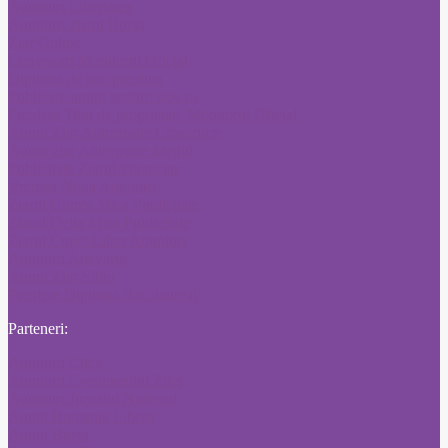
Anunturi Libertatea
Anunturi ziarul Bursa
Ziar Online
Convocari Monitorul Oficial
Diploma de bac pierduta
Publicare anunt posturi gov ro
Pierdere Titlu de proprietate Monitorul Oficial
Anunt Ziar Autorizatie Construire
Anunt ziar Autorizatie Mediu
Publicitate Ziarul Financiar
Vremea Noua Anunturi
Ziarul Unirea Mica Publicitate
Ziarul Delta Mica Publicitate
Ziarul Cuget Liber Anunturi
Anunturi Adevarul
Anunt Ziar Sibiu
Pierdere Diploma Bacalaureat
Parteneri:
Anunturi Click
Anunturi Evenimentul Zilei
Anunturi Jurnalul National
Anunt Romania Libera
Anunt Bursa