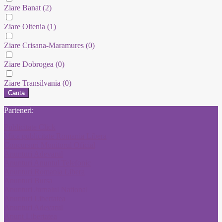
Ziare Banat
(2)
Ziare Oltenia
(1)
Ziare Crisana-Maramures
(0)
Ziare Dobrogea
(0)
Ziare Transilvania
(0)
Cauta
Parteneri:
Publicitate Click
Mica publicitate Romania Libera
Concursuri Monitorul Oficial
Anunturi Adevarul
Anunturi Anuntul Telefonic
Anunturi Romania Libera
Anunturi Bursa
Anunturi Jurnalul National
Anunturi Libertatea
Anunturi Adevarul
Anunt Libertatea