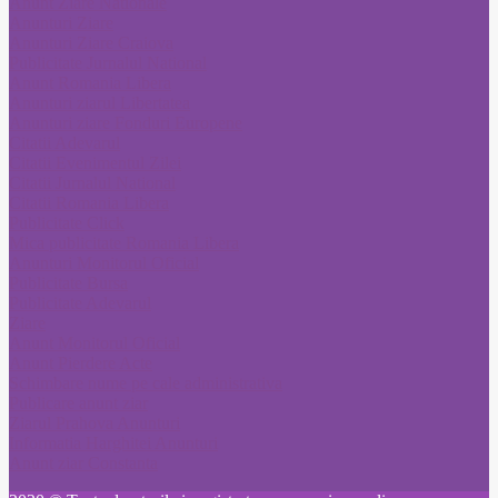
Anunt Ziare Nationale
Anunturi Ziare
Anunturi Ziare Craiova
Publicitate Jurnalul National
Anunt Romania Libera
Anunturi ziarul Libertatea
Anunturi ziare Fonduri Europene
Citatii Adevarul
Citatii Evenimentul Zilei
Citatii Jurnalul National
Citatii Romania Libera
Publicitate Click
Mica publicitate Romania Libera
Anunturi Monitorul Oficial
Publicitate Bursa
Publicitate Adevarul
Ziare
Anunt Monitorul Oficial
Anunt Pierdere Acte
Schimbare nume pe cale administrativa
Publicare anunt ziar
Ziarul Prahova Anunturi
Informatia Harghitei Anunturi
Anunt ziar Constanta