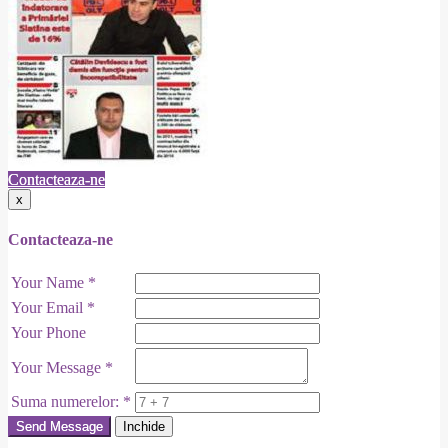
Contacteaza-ne
x
Contacteaza-ne
Your Name
*
Your Email
*
Your Phone
Your Message
*
Suma numerelor:
*
Send Message
Inchide