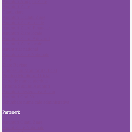
Anunturi Angajari Ziare
Anunturi Ziare
Citatii ziare
Anunturi Licitatii Ziare
Anunturi Ziare Locale
Anunturi Ziarul Financiar
Anunturi Ziare locale
Anunturi Ziarul Adevarul
Anunturi Ziare locale
Anunt ziar national
Anunturi Ziare Nationale
Ziare
Ziare Reviste
Concesiuni Monitorul Oficial
Pierderi Monitorul Oficial
Carte de munca pierduta
Tribuna Sibiului Anunturi
Anunturi Desteptarea Bacau
Anunturi Crai Nou
Schimbare nume cale administrativa
Parteneri:
Anunturi Citatii Ziare
Anunt Ziare Nationale