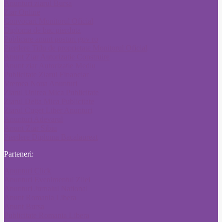
Anunturi ziarul Bursa
Ziar Online
Convocari Monitorul Oficial
Diploma de bac pierduta
Publicare anunt posturi gov ro
Pierdere Titlu de proprietate Monitorul Oficial
Anunt Ziar Autorizatie Construire
Anunt ziar Autorizatie Mediu
Publicitate Ziarul Financiar
Vremea Noua Anunturi
Ziarul Unirea Mica Publicitate
Ziarul Delta Mica Publicitate
Ziarul Cuget Liber Anunturi
Anunturi Adevarul
Anunt Ziar Sibiu
Pierdere Diploma Bacalaureat
Parteneri:
Anunturi Click
Anunturi Evenimentul Zilei
Anunturi Jurnalul National
Anunt Romania Libera
Anunt Bursa
Publicitate Romania Libera