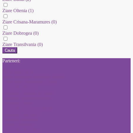
Ziare Oltenia
(1)
Ziare Crisana-Maramures
(0)
Ziare Dobrogea
(0)
Ziare Transilvania
(0)
Cauta
Parteneri:
Publicitate Click
Mica publicitate Romania Libera
Concursuri Monitorul Oficial
Anunturi Adevarul
Anunturi Anuntul Telefonic
Anunturi Romania Libera
Anunturi Bursa
Anunturi Jurnalul National
Anunturi Libertatea
Anunturi Adevarul
Anunt Libertatea
Anunturi Libertatea