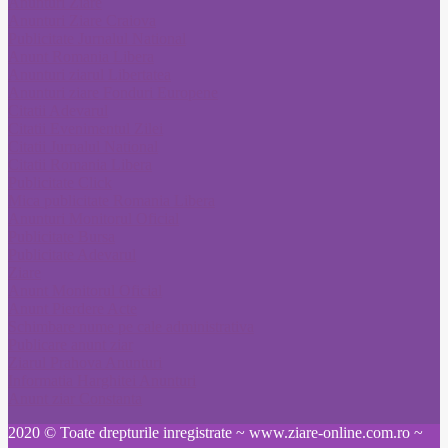
Anunturi Ziare
Anunturi Ziare Craiova
Publicitate Jurnalul National
Anunt Romania Libera
Anunturi ziarul Libertatea
Anunturi ziare Fonduri Europene
Citatii Adevarul
Citatii Evenimentul Zilei
Citatii Jurnalul National
Citatii Romania Libera
Publicitate Click
Mica publicitate Romania Libera
Anunturi Monitorul Oficial
Publicitate Bursa
Publicitate Adevarul
Ziare
Anunt Monitorul Oficial
Anunt Pierdere Acte
Schimbare nume pe cale administrativa
Publicare anunt ziar
Ziarul Prahova Anunturi
Informatia Harghitei Anunturi
Anunt ziar Constanta
2020 © Toate drepturile inregistrate ~ www.ziare-online.com.ro ~