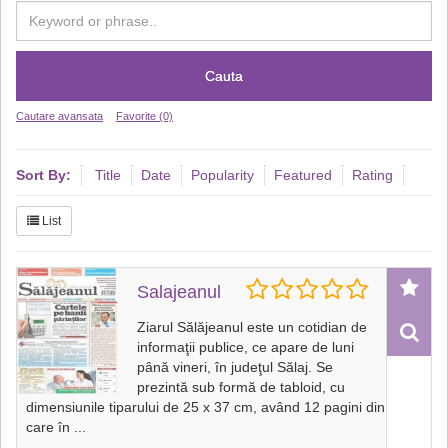
Cauta
Cautare avansata
Favorite (0)
Sort By:
Title
Date
Popularity
Featured
Rating
List
Salajeanul
Ziarul Sălăjeanul este un cotidian de
informaţii publice, ce apare de luni
până vineri, în judeţul Sălaj. Se
prezintă sub formă de tabloid, cu
dimensiunile tiparului de 25 x 37 cm, având 12 pagini din
care în
...