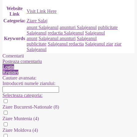
Website
Visit Link Here
Link
Categoria:
Ziare Salaj
anunt Salajeanul
anunturi Salajeanul
publicitate
Salajeanul
redactia Salajeanul
Salajeanul
Keywords
anunt
Salajeanul anunturi
Salajeanul
publicitate
Salajeanul redactia
Salajeanul ziar
ziar
Salajeanul
Comentarii
Posteaza comentariu
Login
Register
Cautare avansata:
Introduceti numele ziarului:
Selecteaza categoria:
Ziare Bucuresti-Nationale
(8)
Ziare Muntenia
(4)
Ziare Moldova
(4)