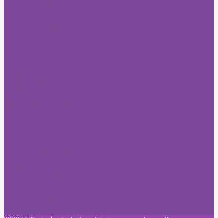
Anunt Ziare Nationale
Anunturi Ziare
Anunturi Ziare Craiova
Publicitate Jurnalul National
Anunt Romania Libera
Anunturi ziarul Libertatea
Anunturi ziare Fonduri Europene
Citatii Adevarul
Citatii Evenimentul Zilei
Citatii Jurnalul National
Citatii Romania Libera
Publicitate Click
Mica publicitate Romania Libera
Anunturi Monitorul Oficial
Publicitate Bursa
Publicitate Adevarul
Ziare
Anunt Monitorul Oficial
Anunt Pierdere Acte
Schimbare nume pe cale administrativa
Publicare anunt ziar
Ziarul Prahova Anunturi
Informatia Harghitei Anunturi
Anunt ziar Constanta