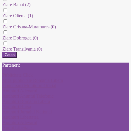
Ziare Banat
(2)
Ziare Oltenia
(1)
Ziare Crisana-Maramures
(0)
Ziare Dobrogea
(0)
Ziare Transilvania
(0)
Cauta
Parteneri:
Publicitate Click
Mica publicitate Romania Libera
Concursuri Monitorul Oficial
Anunturi Adevarul
Anunturi Anuntul Telefonic
Anunturi Romania Libera
Anunturi Bursa
Anunturi Jurnalul National
Anunturi Libertatea
Anunturi Adevarul
Anunt Libertatea