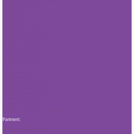
Publicitate Romania Libera
Anunturi Angajari Ziare
Anunturi Ziare
Citatii ziare
Anunturi Licitatii Ziare
Anunturi Ziare Locale
Anunturi Ziarul Financiar
Anunturi Ziare locale
Anunturi Ziarul Adevarul
Anunturi Ziare locale
Anunt ziar national
Anunturi Ziare Nationale
Ziare
Ziare Reviste
Concesiuni Monitorul Oficial
Pierderi Monitorul Oficial
Carte de munca pierduta
Tribuna Sibiului Anunturi
Anunturi Desteptarea Bacau
Anunturi Crai Nou
Schimbare nume cale administrativa
Parteneri:
Anunturi Citatii Ziare