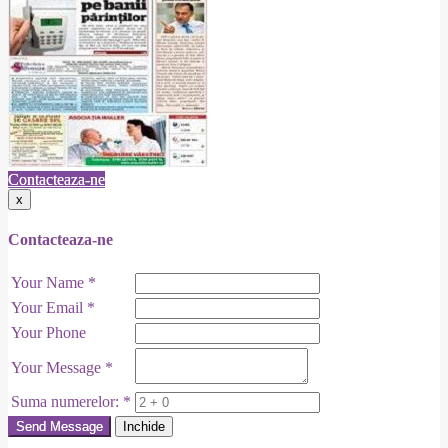
Contacteaza-ne
x
Contacteaza-ne
Your Name
*
Your Email
*
Your Phone
Your Message
*
Suma numerelor:
*
Send Message
Inchide