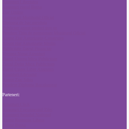
Anunturi Libertatea
Anunturi ziarul Bursa
Ziar Online
Convocari Monitorul Oficial
Diploma de bac pierduta
Publicare anunt posturi gov ro
Pierdere Titlu de proprietate Monitorul Oficial
Anunt Ziar Autorizatie Construire
Anunt ziar Autorizatie Mediu
Publicitate Ziarul Financiar
Vremea Noua Anunturi
Ziarul Unirea Mica Publicitate
Ziarul Delta Mica Publicitate
Ziarul Cuget Liber Anunturi
Anunturi Adevarul
Anunt Ziar Sibiu
Pierdere Diploma Bacalaureat
Parteneri:
Anunturi Click
Anunturi Evenimentul Zilei
Anunturi Jurnalul National
Anunt Romania Libera
Anunt Bursa