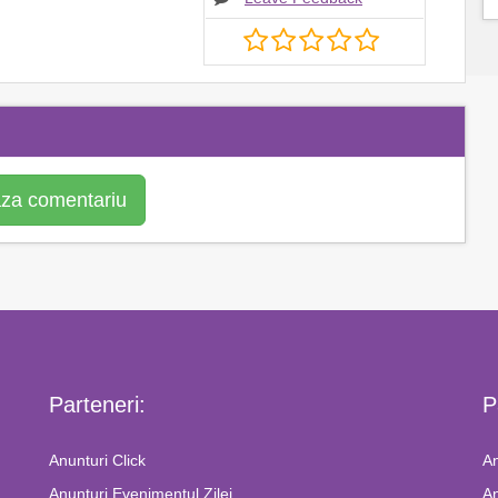
za comentariu
Parteneri:
P
Anunturi Click
An
Anunturi Evenimentul Zilei
An