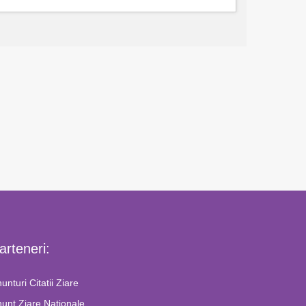
arteneri:
unturi Citatii Ziare
unt Ziare Nationale