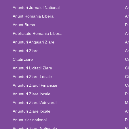
Anunturi Jurnalul National
An
Anunt Romania Libera
An
Anunt Bursa
Pu
Publicitate Romania Libera
A
Anunturi Angajari Ziare
An
Anunturi Ziare
An
Citatii ziare
Ci
Anunturi Licitatii Ziare
Ci
Anunturi Ziare Locale
Ci
Anunturi Ziarul Financiar
Ci
Anunturi Ziare locale
Pu
Anunturi Ziarul Adevarul
Mi
Anunturi Ziare locale
An
Anunt ziar national
Pu
Anunturi Ziare Nationale
Pu