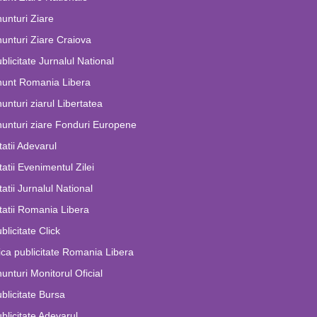
unturi Ziare
unturi Ziare Craiova
blicitate Jurnalul National
nunt Romania Libera
unturi ziarul Libertatea
unturi ziare Fonduri Europene
tatii Adevarul
tatii Evenimentul Zilei
tatii Jurnalul National
tatii Romania Libera
blicitate Click
ca publicitate Romania Libera
unturi Monitorul Oficial
blicitate Bursa
blicitate Adevarul