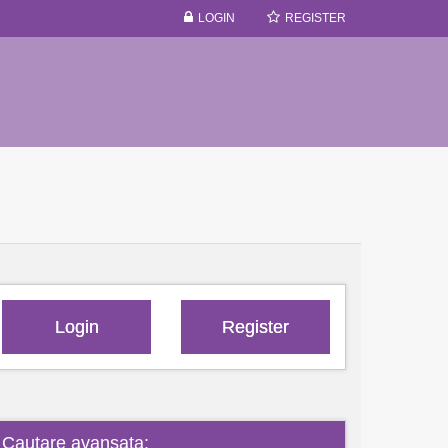
LOGIN
REGISTER
Login
Register
Cautare avansata: