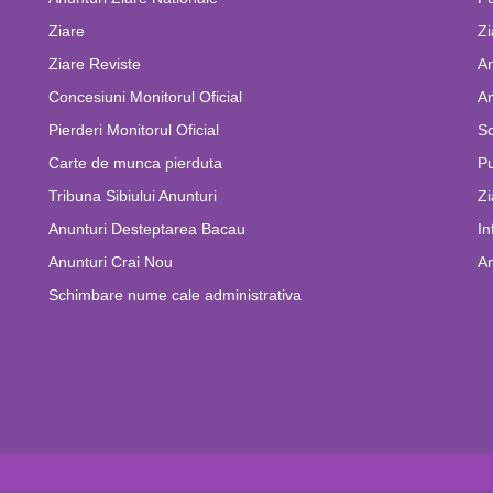
Ziare
Zi
Ziare Reviste
An
Concesiuni Monitorul Oficial
An
Pierderi Monitorul Oficial
Sc
Carte de munca pierduta
Pu
Tribuna Sibiului Anunturi
Zi
Anunturi Desteptarea Bacau
In
Anunturi Crai Nou
An
Schimbare nume cale administrativa